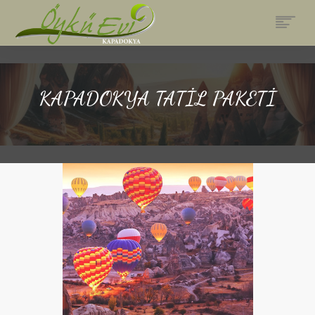
ANASAYFA
ODALAR
KAPADOKYA TATİL PAKETİ
RESTAURANT
AKTIVITELER
PAKETLERIMIZ
GALERI
FIYATLAR & REZERVASYON
İLETIŞIM