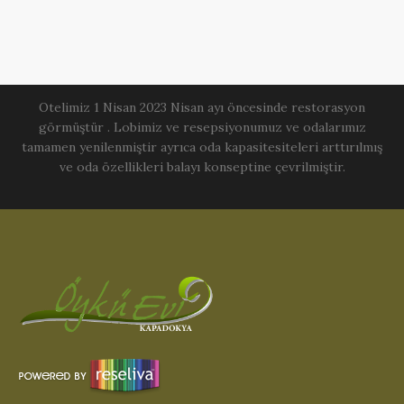
Otelimiz 1 Nisan 2023 Nisan ayı öncesinde restorasyon
görmüştür . Lobimiz ve resepsiyonumuz ve odalarımız
tamamen yenilenmiştir ayrıca oda kapasitesiteleri arttırılmış
ve oda özellikleri balayı konseptine çevrilmiştir.