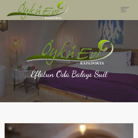
ANASAYFA
ODALAR
RESTAURANT
AKTIVITELER
PAKETLERIMIZ
GALERI
Eflatun Oda Balayı Suit
FIYATLAR & REZERVASYON
İLETIŞIM