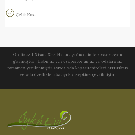
Çelik Kasa
Otelimiz 1 Nisan 2023 Nisan ayı öncesinde restorasyon
görmüştür . Lobimiz ve resepsiyonumuz ve odalarımız
tamamen yenilenmiştir ayrıca oda kapasitesiteleri arttırılmış
ve oda özellikleri balayı konseptine çevrilmiştir.