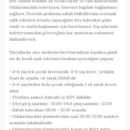
Her odanın kendine ait terası vardır ve vadi manzaralıdır.
Odalarımızdaki televizyon, İnternet bugünle bağlantınızı
sağlıyor. Derenin şırıltısına sabah bülbüllerinin serenadı
eşlik ederken terasta yapacağınız köy kahvaltısı güne
zinde ve mutlu başlamanız için hazırlanıyor. Kış aylarında
kafeteryamızdan göreceğiniz kar manzarası ruhunuzu
dinlendirecek.
Yüzyıllardır nice medeniyetleri barındıran kayalara şimdi
siz de kendi ayak izlerinizi bırakma ayrıcalığını yaşayın.
- 0-6 yaş tek çocuk ücretsizdir. 0-6 yaş üzeri , yetişkin
fiyatı ile aynıdır, ek yatak 2000₺'dir
- 0-6 yaş birden fazla çocuk olduğunda 1 ek yatak ücreti
alınır
- Fiyatlara sadece kahvaltı ve KDV dahildir.
- Otel giriş saatimiz : 15:00, Otel çıkış saatimiz : 12:00
- Sabah kahvaltısı: 08:30 - 10:30 arasıdır.
- Odalarımızdaki şöminelerimiz saat 20:30-22:00 saatleri
arasında yakılmaktadır.
- Odalarımızdaki şöminelerimiz Kasım ve Mart ayları